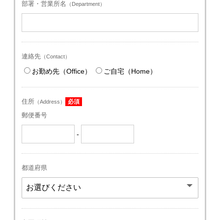
部署・営業所名
（Department）
連絡先
（Contact）
お勤め先（Office）
ご自宅（Home）
住所
必須
（Address）
郵便番号
-
都道府県